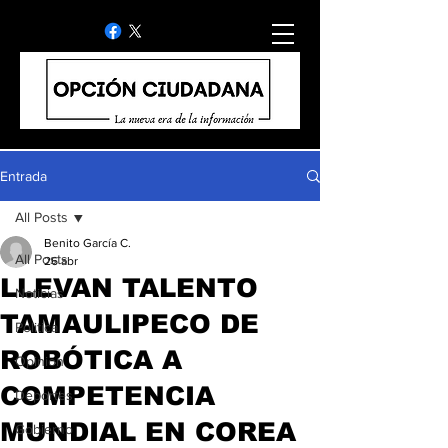
Entrada
All Posts
Benito García C.
All Posts
26 abr
LLEVAN TALENTO
Noticias
TAMAULIPECO DE
Politica
ROBÓTICA A
Opinion
COMPETENCIA
Deportes
MUNDIAL EN COREA
Gobierno