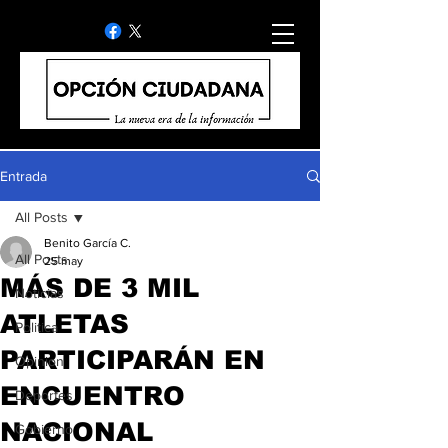
Entrada
All Posts
Benito García C.
All Posts
25 may
MÁS DE 3 MIL
Noticias
ATLETAS
Politica
PARTICIPARÁN EN
Opinion
ENCUENTRO
Deportes
NACIONAL
Gobierno