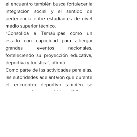
el encuentro también busca fortalecer la 
integración social y el sentido de 
pertenencia entre estudiantes de nivel 
medio superior técnico.
“Consolida a Tamaulipas como un 
estado con capacidad para albergar 
grandes eventos nacionales, 
fortaleciendo su proyección educativa, 
deportiva y turística”, afirmó.
Como parte de las actividades paralelas, 
las autoridades adelantaron que durante 
el encuentro deportivo también se 
contempla la transmisión pública de 
partidos relacionados con la próxima 
Copa Mundial de Futbol, incluido el 
primer encuentro de la Selección 
Mexicana.
El XXII Encuentro Nacional Deportivo de 
los CECyT se convertirá así en uno de 