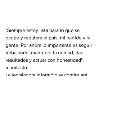
"Siempre estoy lista para lo que se 
ocupe y requiera el país, mi partido y la 
gente. Por ahora lo importante es seguir 
trabajando, mantener la unidad, dar 
resultados y actuar con honestidad", 
manifestó.
La legisladora informó que continuará 
recorriendo los 43 municipios de 
Tamaulipas para mantener contacto 
directo con la ciudadanía y conocer de 
primera mano las necesidades de cada 
región.