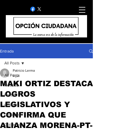
Entrada
All Posts
Patricio Lerma
All Posts
4 jul
MAKI ORTIZ DESTACA
Noticias
LOGROS
Politica
LEGISLATIVOS Y
Opinion
CONFIRMA QUE
Deportes
ALIANZA MORENA-PT-
Gobierno