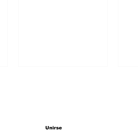
ro newsletter
EL ARTE SE VIVE, SE
OPE
Unirse
DISFRUTA Y SE
HUA