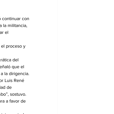
ó continuar con 
la militancia, 
r el 
 el proceso y 
ática del 
Señaló que el 
 la dirigencia.
or Luis René 
dad de 
mbo”, sostuvo.
ra a favor de 