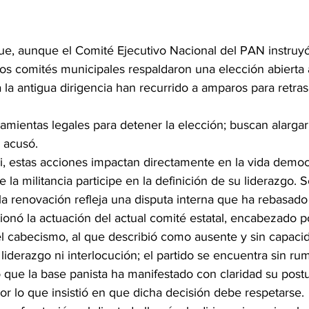
que, aunque el Comité Ejecutivo Nacional del PAN instruy
los comités municipales respaldaron una elección abierta a 
 la antigua dirigencia han recurrido a amparos para retrasa
ramientas legales para detener la elección; buscan alargar
, acusó.
i, estas acciones impactan directamente en la vida democr
e la militancia participe en la definición de su liderazgo. 
la renovación refleja una disputa interna que ha rebasado a
ionó la actuación del actual comité estatal, encabezado p
del cabecismo, al que describió como ausente y sin capaci
iderazgo ni interlocución; el partido se encuentra sin ru
ó que la base panista ha manifestado con claridad su postu
or lo que insistió en que dicha decisión debe respetarse.