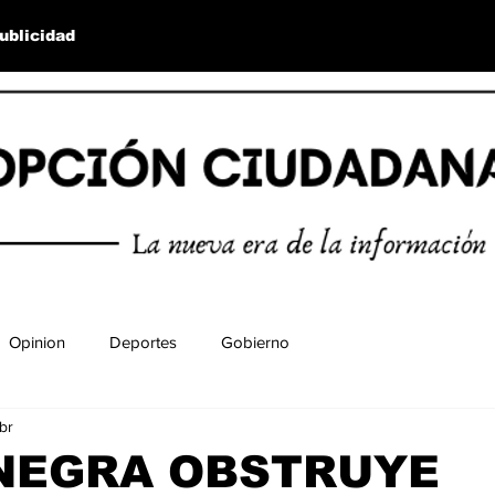
ublicidad
Opinion
Deportes
Gobierno
br
NEGRA OBSTRUYE