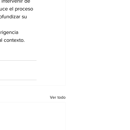
 intervenir de 
uce el proceso 
ofundizar su 
rigencia 
l contexto.
Ver todo