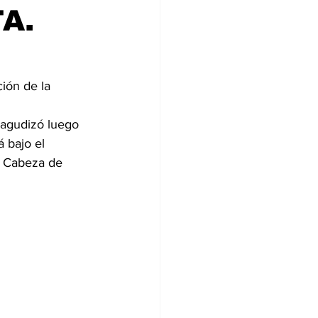
A.
ión de la 
 agudizó luego 
 bajo el 
a Cabeza de 