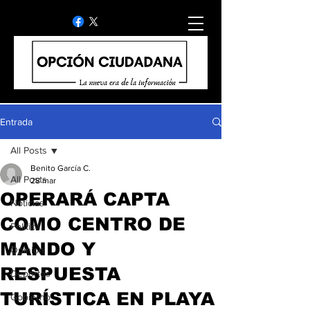
Entrada
All Posts
Benito García C.
All Posts
28 mar
OPERARÁ CAPTA
Noticias
COMO CENTRO DE
Politica
MANDO Y
Opinion
RESPUESTA
Deportes
TURÍSTICA EN PLAYA
Gobierno