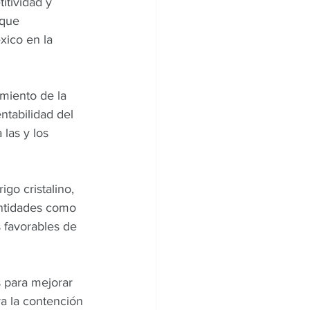
itividad y 
 que 
xico en la 
miento de la 
ntabilidad del 
las y los 
go cristalino, 
entidades como 
 favorables de 
 para mejorar 
ra la contención 