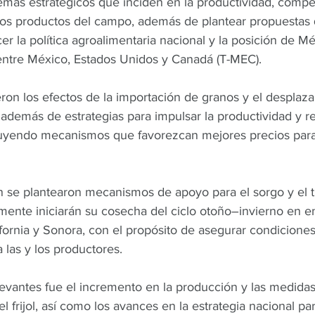
emas estratégicos que inciden en la productividad, compet
los productos del campo, además de plantear propuestas
cer la política agroalimentaria nacional y la posición de Mé
 entre México, Estados Unidos y Canadá (T-MEC).
ron los efectos de la importación de granos y el desplaza
además de estrategias para impulsar la productividad y re
uyendo mecanismos que favorezcan mejores precios para 
 se plantearon mecanismos de apoyo para el sorgo y el tri
mente iniciarán su cosecha del ciclo otoño–invierno en 
fornia y Sonora, con el propósito de asegurar condiciones
 las y los productores.
levantes fue el incremento en la producción y las medidas
l frijol, así como los avances en la estrategia nacional pa