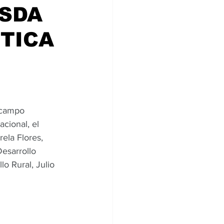
MSDA
ÍTICA
 campo 
cional, el 
ela Flores, 
esarrollo 
o Rural, Julio 