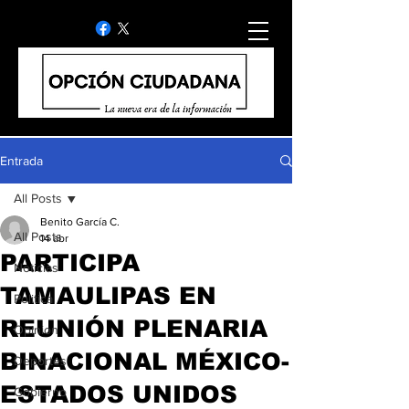
Entrada
All Posts
Benito García C.
All Posts
14 abr
PARTICIPA
Noticias
TAMAULIPAS EN
Politica
REUNIÓN PLENARIA
Opinion
BINACIONAL MÉXICO-
Deportes
ESTADOS UNIDOS
Gobierno