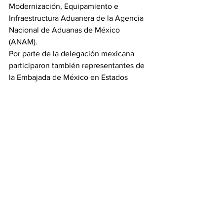
Modernización, Equipamiento e 
Infraestructura Aduanera de la Agencia 
Nacional de Aduanas de México 
(ANAM).
Por parte de la delegación mexicana 
participaron también representantes de 
la Embajada de México en Estados 
Unidos, la Sección Mexicana de la 
Comisión Internacional de Límites y 
Aguas (CILA), el Instituto de 
Administración y Avalúos de Bienes 
Nacionales, el Senado de la República, 
la Secretaría de Agricultura y Desarrollo 
Rural y Banobras, además de 
funcionarios de los gobiernos estatales 
de Baja California, Chihuahua, 
Coahuila, Nuevo León y Tamaulipas, lo 
que dio cuenta del alto nivel de 
coordinación institucional y la 