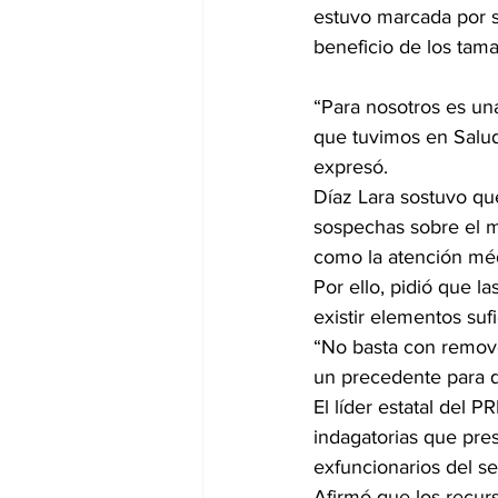
estuvo marcada por s
beneficio de los tama
“Para nosotros es un
que tuvimos en Salud
expresó.
Díaz Lara sostuvo qu
sospechas sobre el m
como la atención mé
Por ello, pidió que l
existir elementos suf
“No basta con remover
un precedente para qu
El líder estatal del P
indagatorias que pres
exfuncionarios del se
Afirmó que los recur