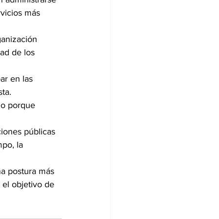
rvicios más 
ganización 
ad de los 
ar en las 
sta.
do porque 
ciones públicas 
po, la 
na postura más 
 el objetivo de 