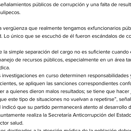
eñalamientos públicos de corrupción y una falta de resul
ulipecos.
a vergüenza que realmente tengamos exfuncionarios púb
. Lo único que se escuchó de él fueron escándalos de co
e la simple separación del cargo no es suficiente cuando 
anejo de recursos públicos, especialmente en un área ta
dica.
as investigaciones en curso determinen responsabilidades 
icientes, se apliquen las sanciones correspondientes confo
 a quienes dieron malos resultados; se tiene que hacer ju
e este tipo de situaciones no vuelvan a repetirse”, señal
RI indicó que su partido permanecerá atento al desarrollo d
untamente realiza la Secretaría Anticorrupción del Estado
ctor salud.
sos destinados a la atención médica de la población debe