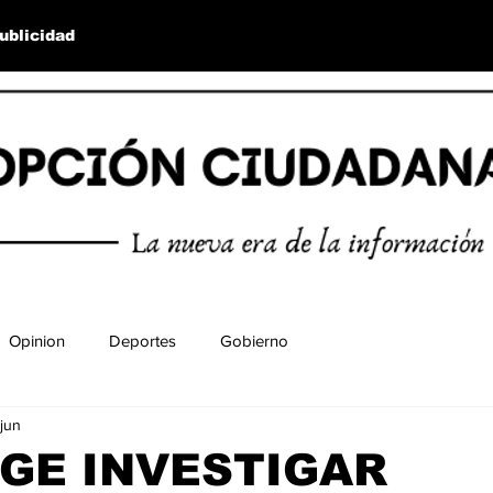
ublicidad
Opinion
Deportes
Gobierno
jun
IGE INVESTIGAR