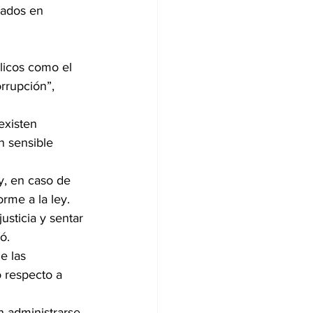
tados en 
licos como el 
rrupción”, 
existen 
n sensible 
y, en caso de 
rme a la ley.
sticia y sentar 
ó.
e las 
 respecto a 
n administrarse 