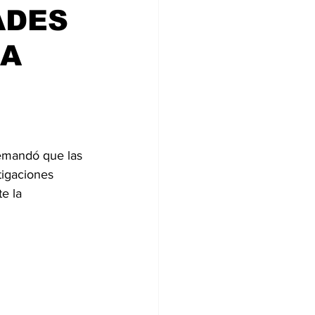
ADES
 A
demandó que las 
tigaciones 
e la 