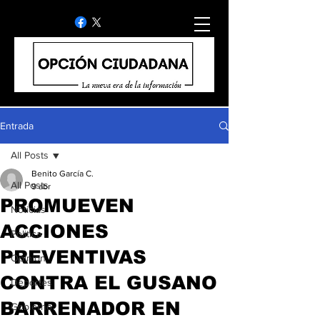
Entrada
All Posts
Benito García C.
All Posts
9 abr
PROMUEVEN
Noticias
ACCIONES
Politica
PREVENTIVAS
Opinion
CONTRA EL GUSANO
Deportes
BARRENADOR EN
Gobierno