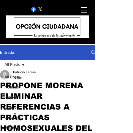
Entrada
All Posts
Patricio Lerma
All Posts
16 jun
PROPONE MORENA
Noticias
ELIMINAR
Politica
REFERENCIAS A
Opinion
PRÁCTICAS
Deportes
HOMOSEXUALES DEL
Gobierno