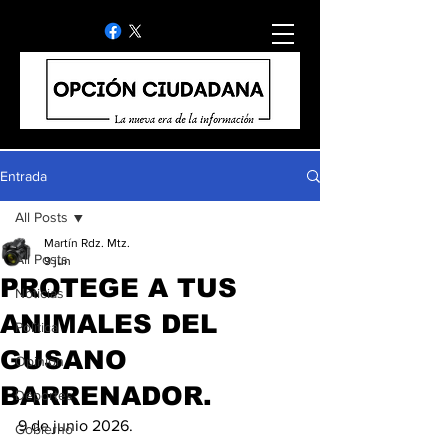
Entrada
All Posts
Martín Rdz. Mtz.
All Posts
9 jun
PROTEGE A TUS
Noticias
ANIMALES DEL
Politica
GUSANO
Opinion
BARRENADOR.
Deportes
9 de junio 2026.
Gobierno