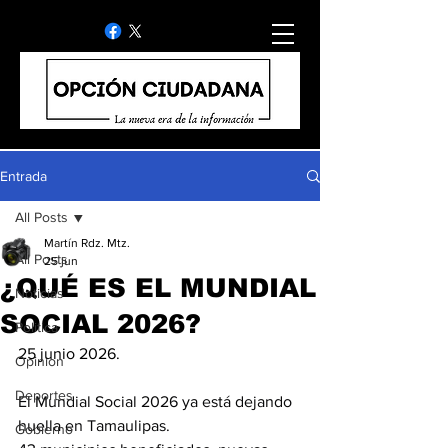
Entrada
All Posts
Martín Rdz. Mtz.
All Posts
25 jun
¿QUÉ ES EL MUNDIAL
Noticias
SOCIAL 2026?
Politica
25 junio 2026.
Opinion
Deportes
El Mundial Social 2026 ya está dejando 
huella en Tamaulipas.
Gobierno