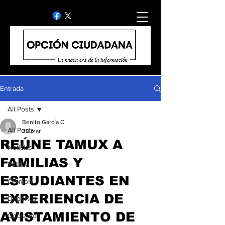
Entrada
All Posts
Benito García C.
All Posts
30 mar
REÚNE TAMUX A
Noticias
FAMILIAS Y
Politica
ESTUDIANTES EN
Opinion
EXPERIENCIA DE
Deportes
AVISTAMIENTO DE
Gobierno