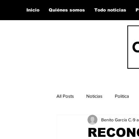
Inicio
Quiénes somos
Todo noticias
P
All Posts
Noticias
Politica
Benito García C.
9 a
RECONO