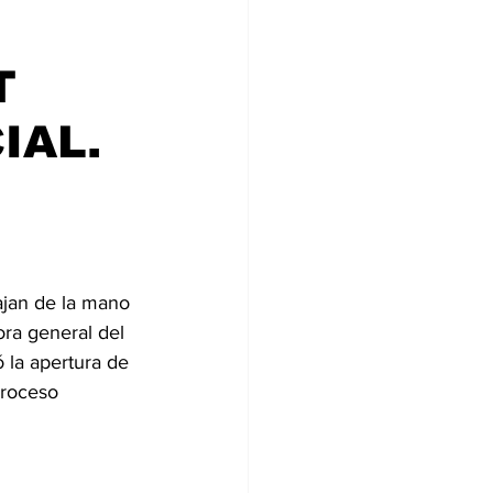
T
IAL.
ajan de la mano 
ora general del 
 la apertura de 
proceso 