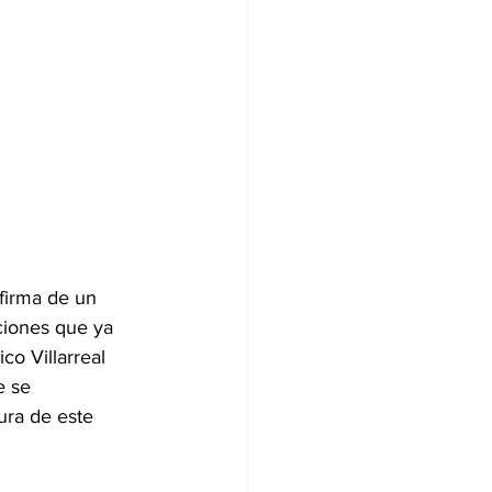
 firma de un 
ciones que ya 
o Villarreal 
e se 
ura de este 