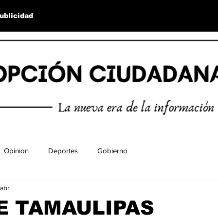
ublicidad
Opinion
Deportes
Gobierno
abr
E TAMAULIPAS