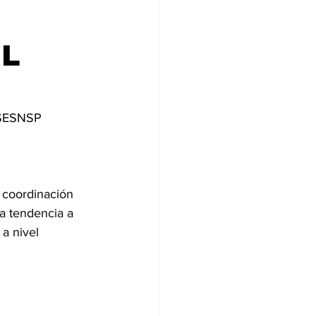
EL
: SESNSP
 coordinación 
a tendencia a 
a nivel 