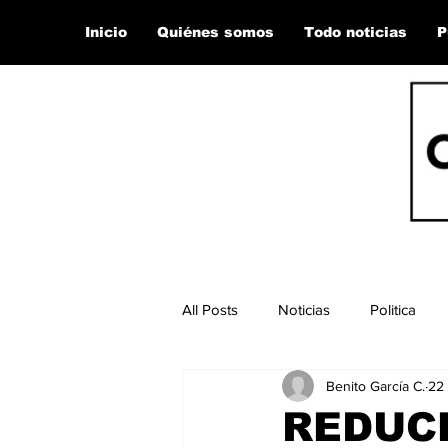
Inicio
Quiénes somos
Todo noticias
P
All Posts
Noticias
Politica
Benito García C.
22 
REDUC