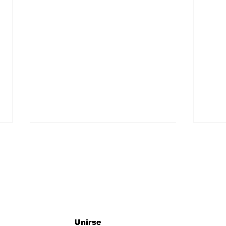
ro newsletter
LANZA SECTUR
FAC
Unirse