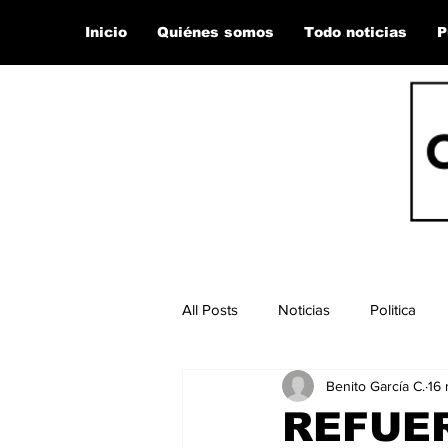
Inicio
Quiénes somos
Todo noticias
P
All Posts
Noticias
Politica
Benito García C.
16 
REFUER