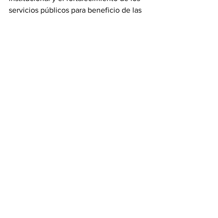
servicios públicos para beneficio de las 
y los tamaulipecos.
Por último informó que la Coordinación 
General del Registro Civil continuará 
informando oportunamente sobre la 
operación de este servicio y los 
mecanismos implementados para 
facilitar el acceso de la población a 
trámites que fortalecen su identidad 
jurídica y certeza documental.
Gobierno
Ver todo
Entradas recientes