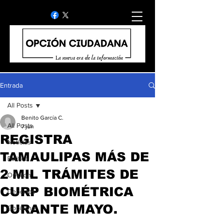
Entrada
All Posts
Benito García C.
All Posts
7 jun
REGISTRA
Noticias
TAMAULIPAS MÁS DE
Politica
2 MIL TRÁMITES DE
Opinion
CURP BIOMÉTRICA
Deportes
DURANTE MAYO.
Gobierno