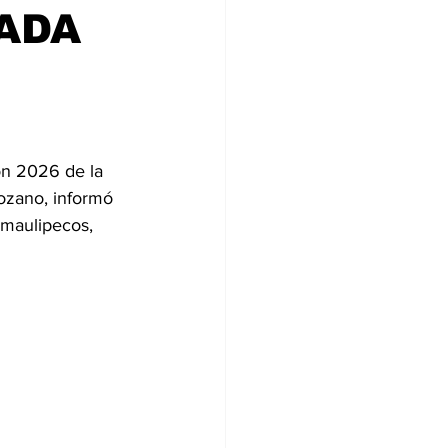
IADA
ón 2026 de la 
Lozano, informó 
amaulipecos, 