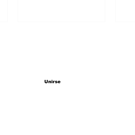
ro newsletter
REUNIÓN DE
ANU
Unirse
BIENVENIDA CICLO
COP
ESCOLAR 2026-2027.
VOL
202