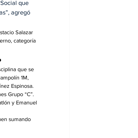
 Social que 
as”, agregó 
tacio Salazar 
rno, categoría 
o
ciplina que se 
rampolín 1M, 
ínez Espinosa.
nes Grupo “C”. 
atlón y Emanuel 
iguen sumando 