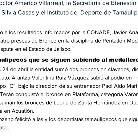
ctor Américo Villarreal, la Secretaría de Bienestar
a Silvia Casas y el Instituto del Deporte de Tamaulip
o a los resultados informados por la CONADE, Javier Anas
tro preseas de Bronce en la disciplina de Pentatlón Mode
isputa en el Estado de Jalisco.
ulipecos que se siguen subiendo al medaller
 24 de abril la entidad sumó dos bronces en clavados, dis
uato. Arantza Valentina Ruiz Vázquez subió al podio en T
o “C”, bajo la dirección de su entrenador Paol Aldo Mart
Terán conquistó el bronce en Plataforma, categoría Varo
e suman los bronces de Leonardo Zurita Hernández en Du
va en Acuatlón.
ozano felicitó a las y los deportistas tamaulipecos que s
tal.