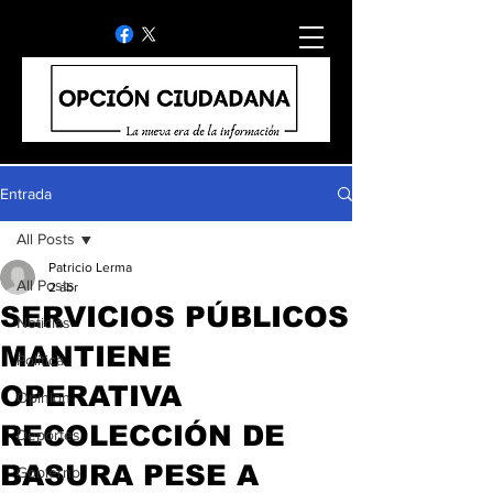
Entrada
All Posts
Patricio Lerma
All Posts
2 abr
SERVICIOS PÚBLICOS
Noticias
MANTIENE
Politica
OPERATIVA
Opinion
RECOLECCIÓN DE
Deportes
BASURA PESE A
Gobierno