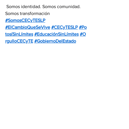
 Somos identidad. Somos comunidad. 
Somos transformación 
#SomosCECyTESLP
#ElCambioQueSeVive
#CECyTESLP
#Po
tosíSinLímites
#EducaciónSinLímites
#O
rgulloCECyTE
#GobiernoDelEstado
Noticias