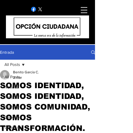
Entrada
All Posts
Benito García C.
All Posts
3 mar
SOMOS IDENTIDAD,
Noticias
SOMOS IDENTIDAD,
Politica
SOMOS COMUNIDAD,
Opinion
SOMOS
Deportes
TRANSFORMACIÓN.
Gobierno