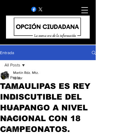
Entrada
All Posts
Martín Rdz. Mtz.
All Posts
12 abr
TAMAULIPAS ES REY
Noticias
INDISCUTIBLE DEL
Politica
HUAPANGO A NIVEL
Opinion
NACIONAL CON 18
Deportes
CAMPEONATOS.
Gobierno