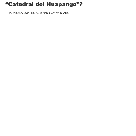
“Catedral del Huapango”?
Ubicado en la Sierra Gorda de 
Querétaro, San Joaquín se ha 
consolidado como el principal 
escenario del huapango en México 
durante más de cinco décadas.
Su prestigio radica en la exigencia del 
concurso, la tradición cultural y la 
participación de las seis regiones 
huastecas, convirtiéndolo en el máximo 
referente para bailadores y músicos.
Noticias
Ver todo
Entradas recientes