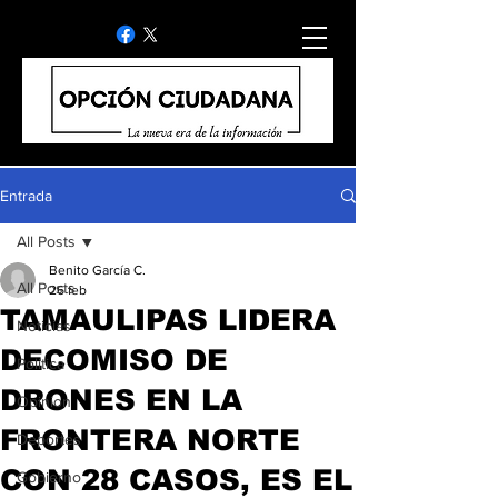
Entrada
All Posts
Benito García C.
All Posts
26 feb
TAMAULIPAS LIDERA
Noticias
DECOMISO DE
Politica
DRONES EN LA
Opinion
FRONTERA NORTE
Deportes
CON 28 CASOS, ES EL
Gobierno