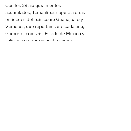
Con los 28 aseguramientos 
acumulados, Tamaulipas supera a otras 
entidades del país como Guanajuato y 
Veracruz, que reportan siete cada una, 
Guerrero, con seis, Estado de México y 
Jalisco, con tres respectivamente, 
además de otros estados con cifras 
menores.
Noticias
Ver todo
Entradas recientes