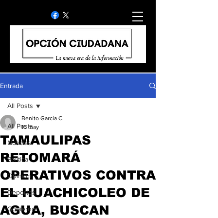
Entrada
All Posts
Benito García C.
All Posts
15 may
TAMAULIPAS
Noticias
RETOMARÁ
Politica
OPERATIVOS CONTRA
Opinion
EL HUACHICOLEO DE
Deportes
AGUA, BUSCAN
Gobierno