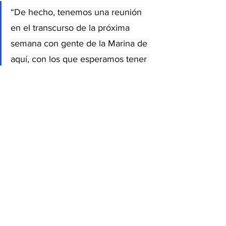
“De hecho, tenemos una reunión 
en el transcurso de la próxima 
semana con gente de la Marina de 
aquí, con los que esperamos tener 
una deficiente coordinación”, 
recalcó la autoridad.
El funcionario tamaulipeco recordó 
“hicimos un recorrido de inspección por 
el río Guayalejo, detectamos alrededor 
de 70 extracciones irregulares; sin 
embargo, se turnó el tema a la instancia 
de autoridad correspondiente, que es la 
Conagua y no hubo seguimiento”.
Gobierno
Noticias