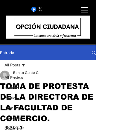
Entrada
All Posts
Benito García C.
All Posts
18 mar
TOMA DE PROTESTA
Noticias
DE LA DIRECTORA DE
Politica
LA FACULTAD DE
Opinion
COMERCIO.
Deportes
18/03/26
Gobierno