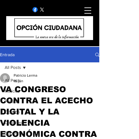
Entrada
All Posts
Patricio Lerma
All Posts
16 jun
VA CONGRESO
Noticias
CONTRA EL ACECHO
Politica
DIGITAL Y LA
Opinion
VIOLENCIA
Deportes
ECONÓMICA CONTRA
Gobierno