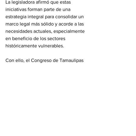
La legisladora afirmó que estas 
iniciativas forman parte de una 
estrategia integral para consolidar un 
marco legal más sólido y acorde a las 
necesidades actuales, especialmente 
en beneficio de los sectores 
históricamente vulnerables.
Con ello, el Congreso de Tamaulipas 
busca avanzar en la construcción de 
condiciones más seguras, equitativas y 
libres de violencia para las mujeres en 
todo el estado.
Gobierno
Noticias