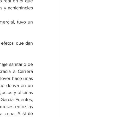
 real en el que 
 y achichincles 
ercial, tuvo un 
 efetos, que dan 
aje sanitario de 
racia a Carrera 
llover hace unas 
ue deriva en un 
ocios y oficinas 
García Fuentes, 
 meses entre las 
la zona…
Y si de 