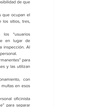
ibilidad de que 
s que ocupan el 
os sitios, tres, 
 los “usuarios 
e en lugar de 
 inspección. Al 
 personal.
rmanentes” para 
s y las utilizan 
namiento, con 
n multas en esos 
onal oficinista 
” para separar 