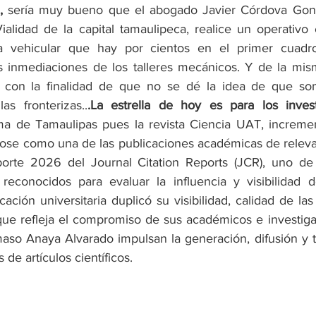
,
 sería muy bueno que el abogado Javier Córdova Gonzál
ialidad de la capital tamaulipeca, realice un operativo e
ra vehicular que hay por cientos en el primer cuadro
s inmediaciones de los talleres mecánicos. Y de la mis
 con la finalidad de que no se dé la idea de que so
as fronterizas..
.La estrella de hoy es para los inves
a de Tamaulipas pues la revista Ciencia UAT, increment
ose como una de las publicaciones académicas de releva
porte 2026 del Journal Citation Reports (JCR), uno de 
reconocidos para evaluar la influencia y visibilidad d
icación universitaria duplicó su visibilidad, calidad de las
que refleja el compromiso de sus académicos e investiga
so Anaya Alvarado impulsan la generación, difusión y tr
de artículos científicos.