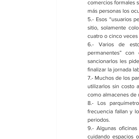
comercios formales s
más personas los oc
5.- Esos “usuarios 
sitio, solamente colo
cuatro o cinco veces 
6.- Varios de esto
permanentes” con q
sancionarlos les pid
finalizar la jornada l
7.- Muchos de los pa
utilizarlos sin costo
como almacenes de m
8.- Los parquímetr
frecuencia fallan y l
periodos.
9.- Algunas oficinas
cuidando espacios o