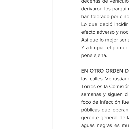
decenas de vehículos
derivaron los parquí
han tolerado por cin
Lo que debió incidi
efecto adverso y noc
Así que lo mejor s
Y a limpiar el primer
pena ajena.
EN OTRO ORDEN D
las calles Venustia
Torres es la Comisión
semanas y siguen cir
foco de infección fue
públicas que operan 
gerente general de la
aguas negras es muc