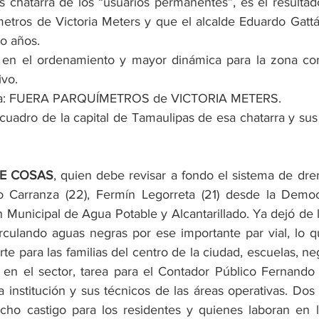
 chatarra de los “usuarios permanentes”, es el resultado
metros de Victoria Meters y que el alcalde Eduardo Gattás
co años.
r en el ordenamiento y mayor dinámica para la zona com
ivo.
ería: FUERA PARQUÍMETROS de VICTORIA METERS.
 cuadro de la capital de Tamaulipas de esa chatarra y sus
E COSAS
, quien debe revisar a fondo el sistema de dren
no Carranza (22), Fermín Legorreta (21) desde la Democ
 Municipal de Agua Potable y Alcantarillado. Ya dejó de 
culando aguas negras por ese importante par vial, lo q
rte para las familias del centro de la ciudad, escuelas, neg
en el sector, tarea para el Contador Público Fernando 
 institución y sus técnicos de las áreas operativas. Dos
ho castigo para los residentes y quienes laboran en 