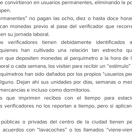
e convirtieron en usuarios permanentes, eliminando la pos
upen.
permanentes” no pagan las ocho, diez o hasta doce hora
can monedas previo al pase del verificador que recorre l
en su jornada laboral.
s verificadores tienen debidamente identificados a
uienes han cultivado una relación tan estrecha qu
en que depositen monedas al parquímetro a la hora de la
aboral o cada semana, los visitan para recibir un “estímulo”
rquímetros han sido dañados por los propios “usuarios pe
 alguno. Dejan ahí sus unidades por días, semanas o mese
ercancías e incluso como dormitorios.
os que imprimen recibos con el tiempo para estacio
os verificadores no los reportan a tiempo, pero si aplica
 públicas o privadas del centro de la ciudad tienen pers
 acuerdos con “lavacoches” o los llamados “viene-viene