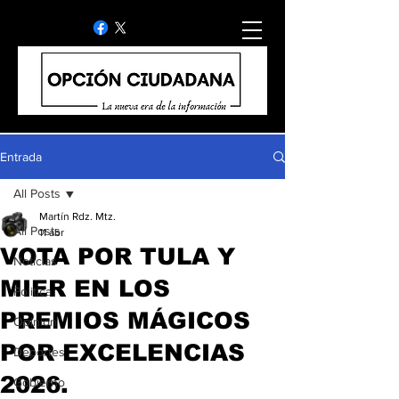
Entrada
All Posts
Martín Rdz. Mtz.
All Posts
11 abr
VOTA POR TULA Y
Noticias
MIER EN LOS
Politica
PREMIOS MÁGICOS
Opinion
POR EXCELENCIAS
Deportes
2026.
Gobierno