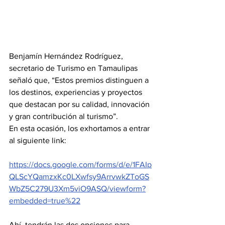
Benjamín Hernández Rodríguez, 
secretario de Turismo en Tamaulipas 
señaló que, “Estos premios distinguen a 
los destinos, experiencias y proyectos 
que destacan por su calidad, innovación 
y gran contribución al turismo”.
En esta ocasión, los exhortamos a entrar 
al siguiente link: 
https://docs.google.com/forms/d/e/1FAIp
QLScYQamzxKc0LXwfsy9ArrvwkZToGS
WbZ5C279U3Xm5viO9ASQ/viewform?
embedded=true%22
Ahí, tendrán las dos opciones para 