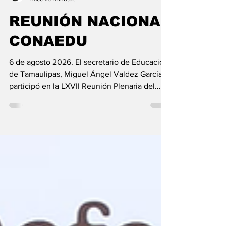
Martín Rdz. Mtz.
hace 23 minutos
REUNIÓN NACIONAL
CONAEDU
6 de agosto 2026. El secretario de Educación
de Tamaulipas, Miguel Ángel Valdez García,
participó en la LXVII Reunión Plenaria del
Consejo Nacional de Autoridades Educativas
(CONAEDU), realizada a distancia; convocada
y presidida por el secretario de Educación
Pública, Mario Delgado Carrillo, contó con la
asistencia virtual de las y los titulares de las
dependencias educativas de las 32 entidades
del país. Durante la sesión se trabajaron