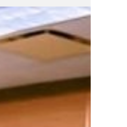
de Voleibol Tamaulipas 2026 “Américo
Villarreal Anaya”, certamen que reunirá a
equipos de diferentes municipios del estado
y del país del 23 al 25 de octubre en la capital
tamaulipeca. El director del INDE, Manuel
Virués Lozano, informó que “Esta
competencia busca fortalecer el desarrollo
del voleibol, fomentar la convivencia
deportiva y brindar un