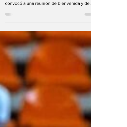
de Tamaulipas, Miguel Ángel Valdez García,
convocó a una reunión de bienvenida y de
trabajo con motivo del reinicio de labores
para el Ciclo Escolar 2026-2027. En el
encuentro, celebrado en las instalaciones de
la SET de Ciudad Victoria, se dieron cita las y
los subsecretarios acompañados por las y los
directores de sus respectivas áreas, para
retomar y trabajar las prioridades y
compromisos de la Agenda ‘Tamaulipas
Educa’, estrate