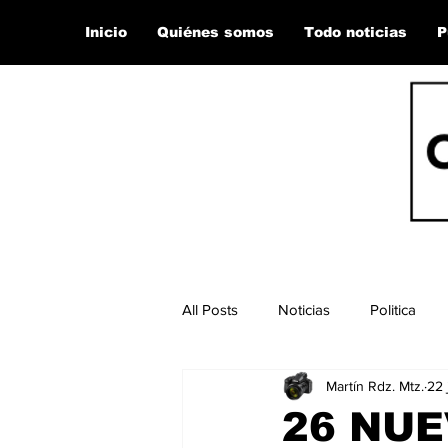
Inicio
Quiénes somos
Todo noticias
P
All Posts
Noticias
Politica
Martín Rdz. Mtz.
22 
26 NU