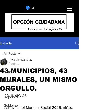
Entrada
All Posts
Martín Rdz. Mtz.
All Posts
23 jun
43 MUNICIPIOS, 43
Noticias
MURALES, UN MISMO
Politica
ORGULLO.
Opinion
23 JUNIO 26.
Deportes
Gobierno
A través del Mundial Social 2026, niñas, 