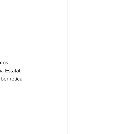
amos 
 Estatal, 
ibernética.