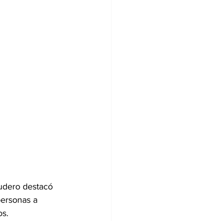
udero destacó 
personas a 
os.