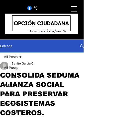
Entrada
All Posts
Benito García C.
All Posts
26 jun
CONSOLIDA SEDUMA
Noticias
ALIANZA SOCIAL
Politica
PARA PRESERVAR
Opinion
ECOSISTEMAS
Deportes
COSTEROS.
Gobierno