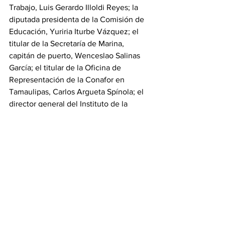
Trabajo, Luis Gerardo Illoldi Reyes; la 
diputada presidenta de la Comisión de 
Educación, Yuriria Iturbe Vázquez; el 
titular de la Secretaría de Marina, 
capitán de puerto, Wenceslao Salinas 
García; el titular de la Oficina de 
Representación de la Conafor en 
Tamaulipas, Carlos Argueta Spínola; el 
director general del Instituto de la 
Juventud, Óscar Azael Rodríguez 
Perales; el director general del ITAVU, 
Manuel Guillermo Treviño Cantú; la 
directora de Prospección de Turismo, 
Rebeca Rodríguez Hernández; el 
presidente de la asociación civil Mejora 
Tu Playa, Hugo Daniel De La Garza 
Treviño; y la representante de Eco Ave, 
Juana Magdaly Dapa Morales. 