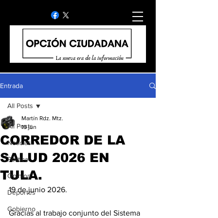
Entrada
All Posts
Martín Rdz. Mtz.
All Posts
19 jun
CORREDOR DE LA
Noticias
SALUD 2026 EN
Politica
TULA.
Opinion
19 de junio 2026.
Deportes
Gobierno
Gracias al trabajo conjunto del Sistema 