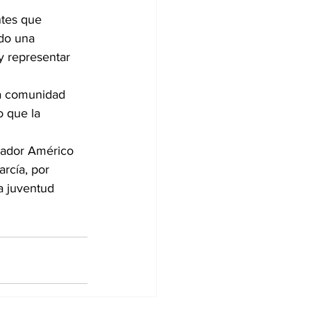
ntes que 
do una 
y representar 
la comunidad 
o que la 
nador Américo 
rcía, por 
a juventud 