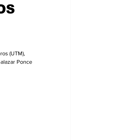
OS
ros (UTM), 
Salazar Ponce 