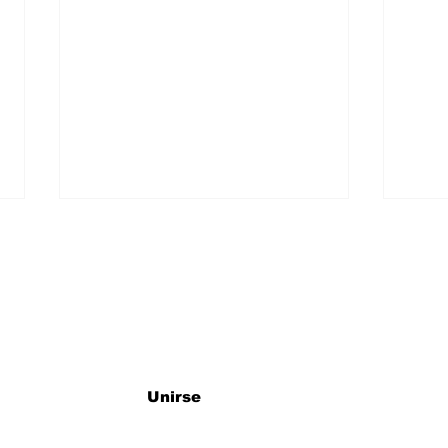
ro newsletter
"ES UN SUEÑO
¡ES
Unirse
CUMPLIDO": ISAAC DEL
DEL
TORO TRAS SUBIR AL
A A