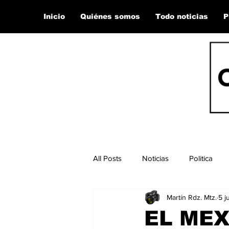
Inicio
Quiénes somos
Todo noticias
P
All Posts
Noticias
Politica
Martín Rdz. Mtz.
5 ju
EL MEX