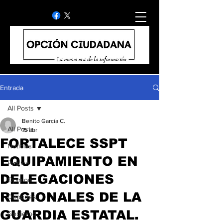
Entrada
All Posts
Benito García C.
All Posts
15 abr
FORTALECE SSPT
Noticias
EQUIPAMIENTO EN
Politica
DELEGACIONES
Opinion
REGIONALES DE LA
Deportes
GUARDIA ESTATAL.
Gobierno