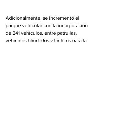
Adicionalmente, se incrementó el 
parque vehicular con la incorporación 
de 241 vehículos, entre patrullas, 
vehículos blindados y tácticos para la 
Guardia Estatal; así como ambulancias y 
de tipo sedán para los Centros de 
Ejecución de Sanciones (CEDES).
Gobierno
Ver todo
Entradas recientes