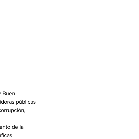
 y Buen 
doras públicas 
corrupción, 
ento de la 
ficas 