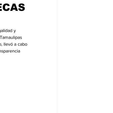
ECAS
alidad y 
 Tamaulipas 
, llevó a cabo 
nsparencia 