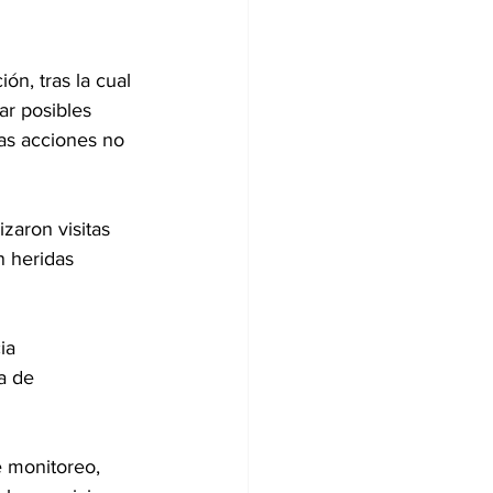
ón, tras la cual 
ar posibles 
as acciones no 
zaron visitas 
n heridas 
ia 
a de 
e monitoreo, 