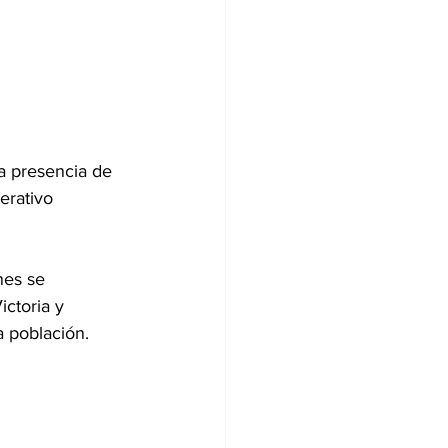
a presencia de 
erativo 
nes se 
ictoria y 
la población.