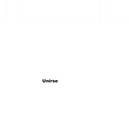
ro newsletter
AMÉRICO VILLARREAL
AC
Unirse
IMPULSA AGENDA CON
EST
CANACAR Y CONCAMIN
ALT
PARA FORTALECER LA
LO
COMPETITIVIDAD DE
PEC
TAMAULIPAS.