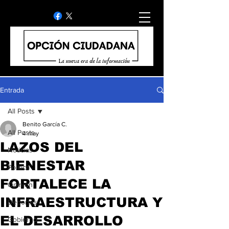
Entrada
All Posts
Benito García C.
All Posts
4 may
LAZOS DEL
Noticias
BIENESTAR
Politica
FORTALECE LA
Opinion
INFRAESTRUCTURA Y
Deportes
EL DESARROLLO
Gobierno