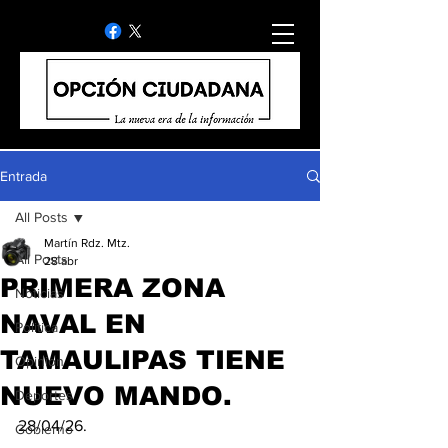
Entrada
All Posts
Martín Rdz. Mtz.
All Posts
28 abr
PRIMERA ZONA
Noticias
NAVAL EN
Politica
TAMAULIPAS TIENE
Opinion
NUEVO MANDO.
Deportes
28/04/26.
Gobierno