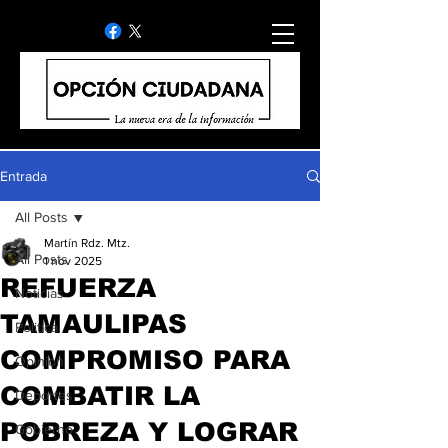
Entrada
All Posts
Martín Rdz. Mtz.
All Posts
1 nov 2025
REFUERZA
Noticias
TAMAULIPAS
Politica
COMPROMISO PARA
Opinion
COMBATIR LA
Deportes
POBREZA Y LOGRAR
Gobierno