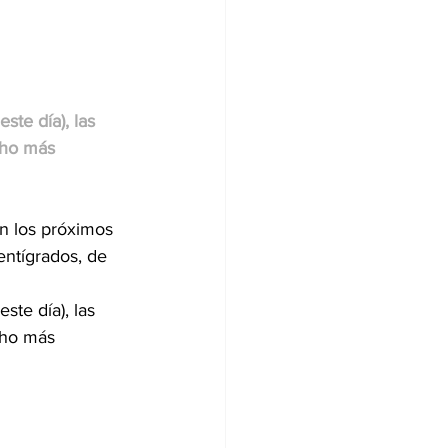
ste día), las 
ho más 
n los próximos 
entígrados, de 
ste día), las 
ho más 