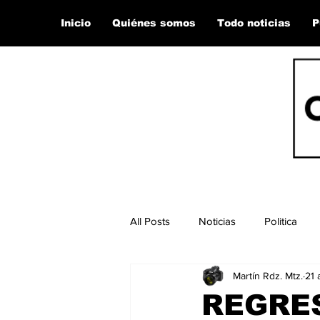
Inicio
Quiénes somos
Todo noticias
P
All Posts
Noticias
Politica
Martín Rdz. Mtz.
21 
REGRE