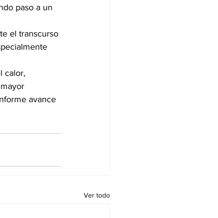
endo paso a un 
e el transcurso 
specialmente 
 calor, 
 mayor 
conforme avance 
Ver todo