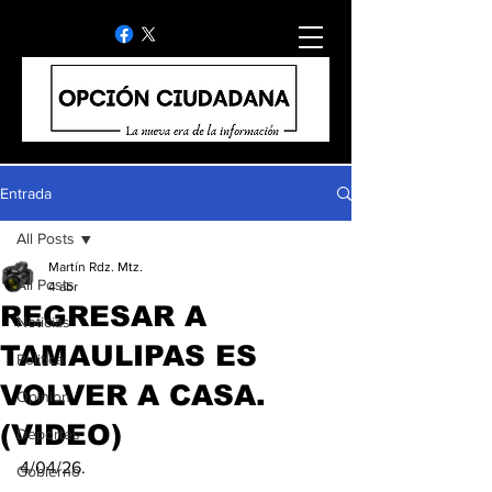
Entrada
All Posts
Martín Rdz. Mtz.
All Posts
4 abr
REGRESAR A
Noticias
TAMAULIPAS ES
Politica
VOLVER A CASA.
Opinion
(VIDEO)
Deportes
4/04/26.
Gobierno