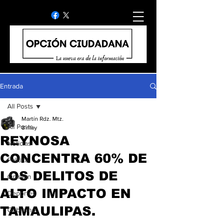
Entrada
All Posts
Martín Rdz. Mtz.
All Posts
8 may
REYNOSA
Noticias
CONCENTRA 60% DE
Politica
LOS DELITOS DE
Opinion
ALTO IMPACTO EN
Deportes
TAMAULIPAS.
Gobierno