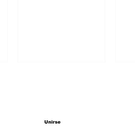
ro newsletter
LOGRA STPS LA
REU
Unirse
GENERACIÓN DE
BIE
EMPLEO CON MÁS DE 6
ESC