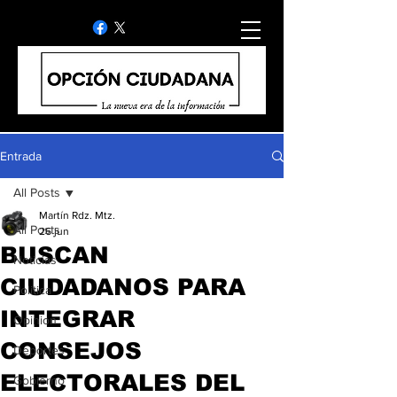
Entrada
All Posts
Martín Rdz. Mtz.
All Posts
26 jun
BUSCAN
Noticias
CIUDADANOS PARA
Politica
INTEGRAR
Opinion
CONSEJOS
Deportes
ELECTORALES DEL
Gobierno