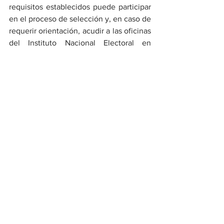
requisitos establecidos puede participar 
en el proceso de selección y, en caso de 
requerir orientación, acudir a las oficinas 
del Instituto Nacional Electoral en 
Nuevo Laredo o comunicarse a los 
canales de atención disponibles.
Noticias
Ver todo
Entradas recientes