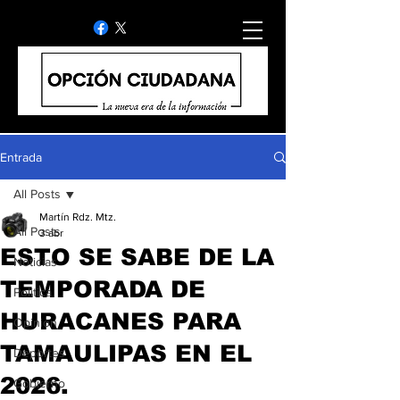
Entrada
All Posts
Martín Rdz. Mtz.
All Posts
3 abr
ESTO SE SABE DE LA
Noticias
TEMPORADA DE
Politica
HURACANES PARA
Opinion
TAMAULIPAS EN EL
Deportes
2026.
Gobierno