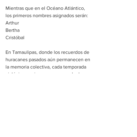
Mientras que en el Océano Atlántico, 
los primeros nombres asignados serán:
Arthur
Bertha
Cristóbal
En Tamaulipas, donde los recuerdos de 
huracanes pasados aún permanecen en 
la memoria colectiva, cada temporada 
ciclónica se vive con una mezcla de 
respeto y preparación. Desde 
pescadores que monitorean el clima 
antes de salir al mar hasta familias que 
revisan sus techos y patios antes de 
que lleguen las lluvias.
Especialistas señalan que la mejor 
herramienta ante estos fenómenos 